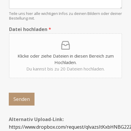
o
o
n
c
D
h
Teile uns hier alle wichtigen Infos zu deinen Bildern oder deiner
a
Bestellung mit.
l
t
a
Datei hochladen
*
e
d
i
e
n
N
a
Klicke oder ziehe Dateien in diesen Bereich zum
m
Hochladen.
e
Du kannst bis zu 20 Dateien hochladen.
Senden
Alternativ Upload-Link:
https://www.dropbox.com/request/qlvazsItKxbHNBG22