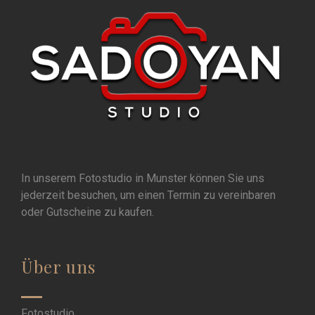
In unserem Fotostudio in Munster können Sie uns
jederzeit besuchen, um einen Termin zu vereinbaren
oder Gutscheine zu kaufen.
Über uns
Fotostudio