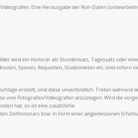
deografen. Eine Her­aus­gabe der Roh-Daten (unbear­beit­ete
lder wird ein Hon­o­rar als Stun­den­satz, Tages­satz oder eine
n, Spe­sen, Req­ui­siten, Stu­diomi­eten etc. sind sofern nic
schläge erstellt, sind diese unverbindlich. Treten während d
iese vom Fotografen/Videografen anzuzeigen. Wird die vorge­se
eten hat, so ist eine zusät­zliche
rten Zei­thono­rars bzw. in Form einer angemesse­nen Erhöhu