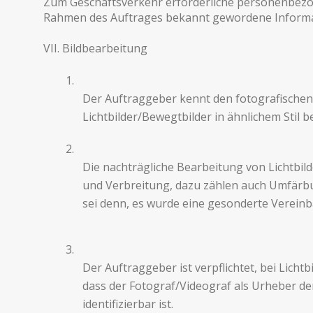
Zum Geschäftsverkehr erforder­liche per­so­n­en­be­
Rahmen des Auftrages bekannt gewor­dene Infor­ma­t
VII. Bild­bear­beitung
1.
Der Auf­tragge­ber kennt den fotografischen
Lichtbilder/Bewegtbilder in ähnlichem Stil b
2.
Die nachträgliche Bear­beitung von Licht­bi
und Ver­bre­itung, dazu zählen auch Umfär­bu
sei denn, es wurde eine geson­derte Vereinb
3.
Der Auf­tragge­ber ist verpflichtet, bei Lic
dass der Fotograf/Videograf als Urhe­ber de
identifizierbar ist.