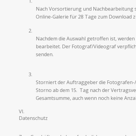
1.
Nach Vor­sortierung und Nachbearbeitung st
Online-Galerie für 28 Tage zum Download zur 
2.
Nach­dem die Auswahl getrof­fen ist, wer­den
bear­beitet. Der Fotograf/Videograf verpfli
senden.
3.
Storniert der Auf­tragge­ber die Fotografen­
Storno ab dem 15. Tag nach der Ver­tragsver
Gesamtsumme, auch wenn noch keine Anzahl
VI.
Daten­schutz