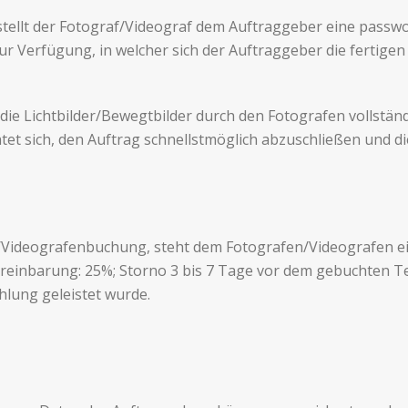
ellt der Fotograf/Videograf dem Auf­tragge­ber eine pass­wo
Ver­fü­gung, in welcher sich der Auf­tragge­ber die fertige
 die Licht­bilder/Bewegtbilder durch den Fotografen voll­stän
chtet sich, den Auftrag schnellstmöglich abzuschließen und d
-/Videografenbuchung, steht dem Fotografen/Videografen ein A
e­in­barung: 25%; Storno 3 bis 7 Tage vor dem gebuchten Ter
ung geleis­tet wurde.