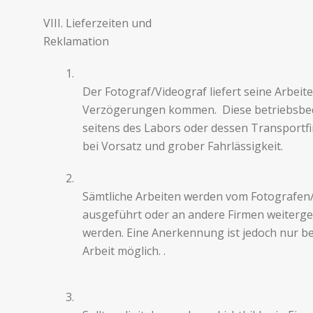
VIII. Lieferzeiten und
Reklamation
1.
Der Fotograf/Videograf liefert seine Arbeit
Verzögerun­gen kom­men. Diese betrieb­s­be
seit­ens des Labors oder dessen Trans­port­
bei Vorsatz und grober Fahrlässigkeit.
2.
Sämtliche Arbeiten wer­den vom Fotografen
aus­ge­führt oder an andere Fir­men weit­er
werden. Eine Anerkennung ist jedoch nur bei
Arbeit möglich. .
3.