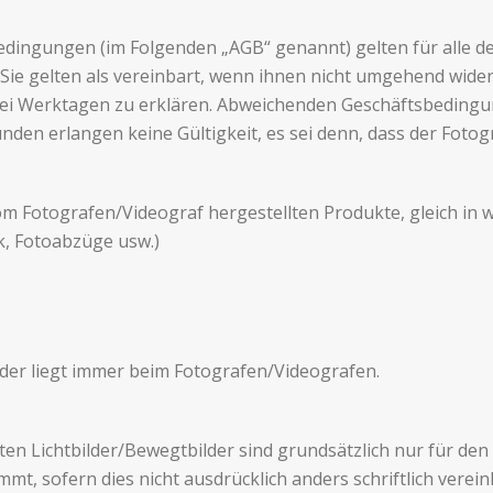
e­din­gun­gen (im Fol­gen­den „AGB“ genannt) gel­ten für alle 
 Sie gel­ten als vere­in­bart, wenn ihnen nicht umge­hend wi
drei Werk­ta­gen zu erk­lären. Abwe­ichen­den Geschäfts­be­din­
n­den erlan­gen keine Gültigkeit, es sei denn, dass der Fotog
 vom Fotografen/Videograf hergestell­ten Pro­dukte, gle­ich i
ck, Fotoabzüge usw.)
ilder liegt immer beim Fotografen/Videografen.
n Licht­bilder/Bewegtbilder sind grund­sät­zlich nur für den
mt, sofern dies nicht aus­drück­lich anders schriftlich vere­in