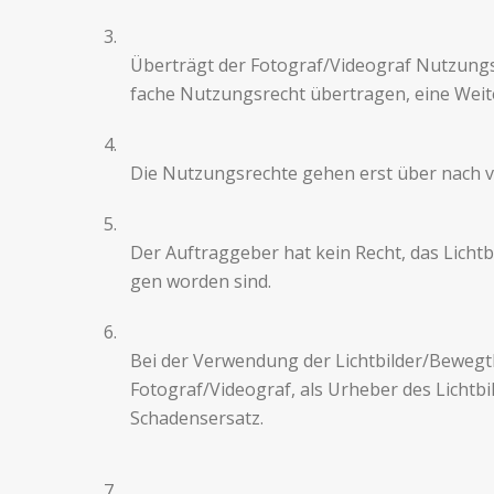
3.
Überträgt der Fotograf/Videograf Nutzungsrec
fache Nutzungsrecht über­tra­gen, eine Wei
4.
Die Nutzungsrechte gehen erst über nach vo
5.
Der Auf­tragge­ber hat kein Recht, das Licht­
gen wor­den sind.
6.
Bei der Ver­wen­dung der Licht­bilder/Bewegtb
Fotograf/Videograf, als Urhe­ber des Licht­
Schadensersatz.
7.