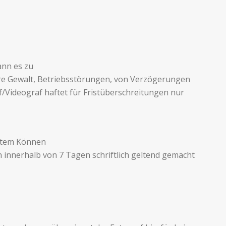
ann es zu
re Gewalt, Betriebsstörungen, von Verzögerun­gen
af/Videograf haftet für Fristüberschreitungen nur
stem Kön­nen
en innerhalb von 7 Tagen schriftlich geltend gemacht