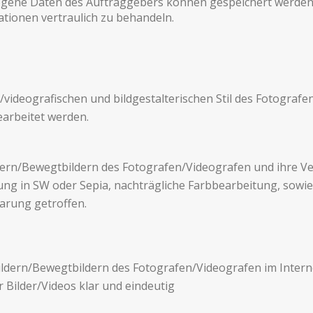
zo­gene Daten des Auftraggebers kön­nen gespe­ichert wer­den
io­nen ver­traulich zu behandeln.
/videografischen und bildgestalterischen Stil des Fotografe
ear­beitet werden.
ldern/Bewegtbildern des Fotografen/Videografen und ihre Verv
ng in SW oder Sepia, nachträgliche Farbbear­beitung, sowie da
arung getrof­fen.
ht­bildern/Bewegtbildern des Fotografen/Videografen im Inter­
r Bilder/Videos klar und eindeutig