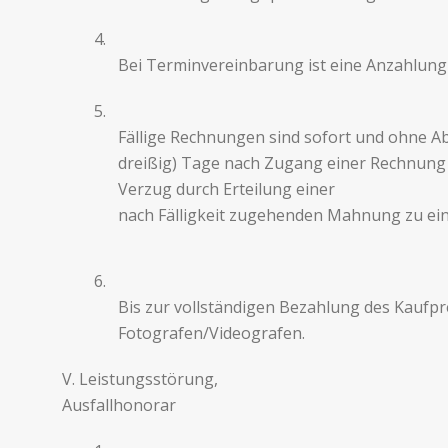
4.
Bei Terminvereinbarung ist eine Anzahlung 
5.
Fäl­lige Rech­nun­gen sind sofort und ohne A
dreißig) Tage nach Zugang einer Rech­nung od
Verzug durch Erteilung einer
nach Fäl­ligkeit zuge­hen­den Mah­nung zu e
6.
Bis zur voll­ständi­gen Bezahlung des Kauf­pr
Fotografen/Videografen.
V. Leis­tungsstörung,
Ausfallhonorar