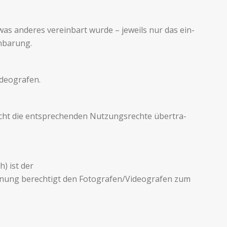
s anderes vere­in­bart wurde – jew­eils nur das ein­
inbarung.
ideografen.
 nicht die entsprechen­den Nutzungsrechte über­tra­
h) ist der
nen­nung berechtigt den Fotografen/Videografen zum