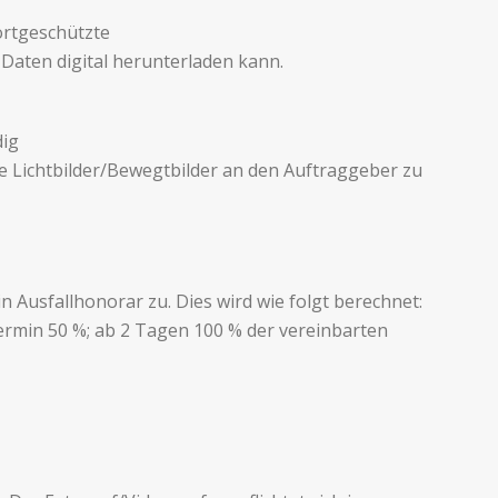
rt­geschützte
n Daten digital herunterladen kann.
dig
ie Licht­bilder/Bewegtbilder an den Auftraggeber zu
us­fall­hono­rar zu. Dies wird wie folgt berech­net:
­min 50 %; ab 2 Tagen 100 % der vere­in­barten