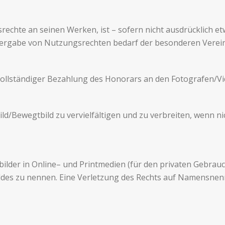
hte an seinen Werken, ist – sofern nicht aus­drück­lich etwa
t­er­gabe von Nutzungsrechten bedarf der beson­deren Vere
ll­ständi­ger Bezahlung des Hon­o­rars an den Fotografen/V
bild/Bewegtbild zu vervielfälti­gen und zu ver­bre­iten, wenn
ilder in Online– und Print­me­dien (für den pri­vaten Gebrauc
bildes zu nen­nen. Eine Ver­let­zung des Rechts auf Namen­s