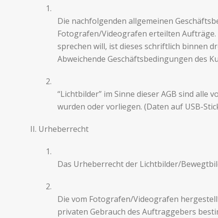
1.
Die nach­fol­gen­den all­ge­meinen Geschäfts­b
Fotografen/Videografen erteil­ten Aufträge.
sprechen will, ist dieses schriftlich bin­nen 
Abwe­ichende Geschäfts­be­din­gun­gen des Ku
2.
“Licht­bilder” im Sinne dieser AGB sind alle
wur­den oder vor­liegen. (Daten auf USB-Sti
II. Urhe­ber­recht
1.
Das Urhe­ber­recht der Licht­bilder/Bewegtb
2.
Die vom Fotografen/Videografen hergestell­te
pri­vaten Gebrauch des Auf­tragge­bers bes­tim