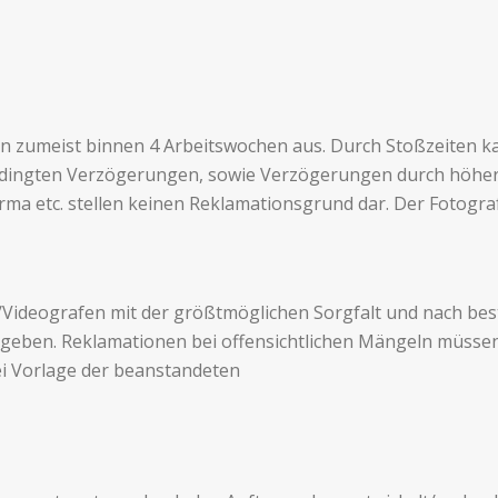
en zumeist bin­nen 4 Arbeitswochen aus. Durch Stoßzeiten k
­d­ingten Verzögerun­gen, sowie Verzögerun­gen durch höhe
firma etc. stellen keinen Reklamationsgrund dar. Der Fotogr
/Videografen mit der größt­möglichen Sorgfalt und nach be
gegeben. Rekla­ma­tio­nen bei offensichtlichen Mängeln müss
 Vor­lage der bean­stande­ten