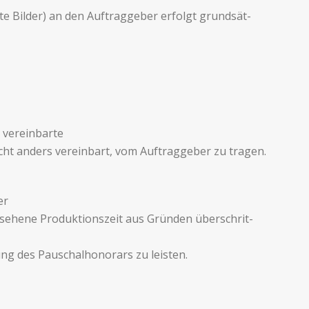
 Bilder) an den Auf­tragge­ber erfolgt grund­sät­
 vere­in­barte
ht anders vere­in­bart, vom Auf­tragge­ber zu tragen.
er
­hene Pro­duk­tion­szeit aus Grün­den über­schrit­
ng des Pauschal­hono­rars zu leisten.