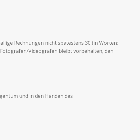
äl­lige Rech­nun­gen nicht spätestens 30 (in Worten:
Fotografen/Videografen bleibt vor­be­hal­ten, den
Eigen­tum und in den Hän­den des