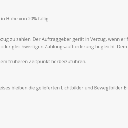
in Höhe von 20% fällig.
bzug zu zahlen. Der Auf­tragge­ber gerät in Verzug, wenn er f
er gle­ich­w­er­ti­gen Zahlungsauf­forderung begle­icht. Dem 
inem früheren Zeit­punkt herbeizuführen.
eises bleiben die geliefer­ten Licht­bilder und Bewegtbilder 