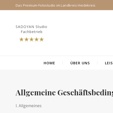
Das Premium-Fotostudio im Landkreis Heidekreis
SADOYAN Studio
Fachbetrieb
HOME
ÜBER UNS
LEI
Suchen
nach:
Allgemeine Geschäftsbedi
I. All­ge­meines