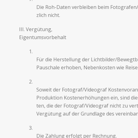
Die Roh-Daten verbleiben beim Fotografen/Vi
zlich nicht.
III. Vergü­tung,
Eigentumsvorbehalt
1.
Für die Her­stel­lung der Licht­bilder/Bewegtbi
Pauschale erhoben, Nebenkosten wie Reisekoste
2.
Soweit der Fotograf/Videograf Kosten­vo­ran­
Pro­duk­tion Kosten­er­höhun­gen ein, sind d
ten, die der Fotograf/Videograf nicht zu vertr
Vergü­tung auf der Grund­lage des vere­in­ba
3.
Die Zahlung erfolgt per Rechnung.