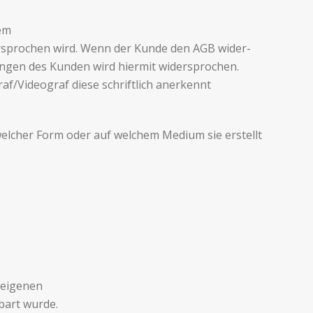
dem
der­sprochen wird. Wenn der Kunde den AGB wider­
gun­gen des Kun­den wird hier­mit wider­sprochen.
raf/Videograf diese schriftlich anerkennt
n welcher Form oder auf welchem Medium sie erstellt
 eige­nen
­bart wurde.