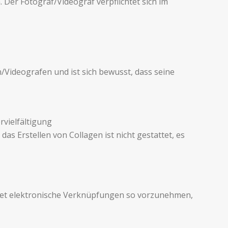
. Der Fotograf/Videograf verpflichtet sich im
n/Videografen und ist sich bewusst, dass seine
ielfäl­ti­gung
s Erstellen von Collagen ist nicht ges­tat­tet, es
net elek­tro­n­is­che Verknüp­fungen so vorzunehmen,