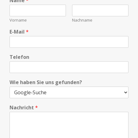
Name
*
Vorname
Nachname
E-Mail
*
S
Telefon
i
e
*
S
Wie haben Sie uns gefunden?
i
e
E
Nachricht
*
-
M
a
i
l