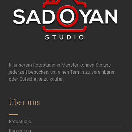
In unserem Fotostudio in Munster können Sie uns
jederzeit besuchen, um einen Termin zu vereinbaren
oder Gutscheine zu kaufen.
Über uns
Fotostudio
Impressum