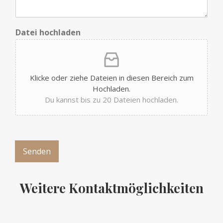
u
n
s
Datei hochladen
S
i
e
Klicke oder ziehe Dateien in diesen Bereich zum
Hochladen.
Du kannst bis zu 20 Dateien hochladen.
Senden
Weitere Kontaktmöglichkeiten