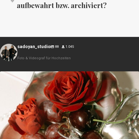
aufbewahrt bzw. archiviert?
sadoyan_studio
88
1.045
Foto & Videograf für Hochzeiten