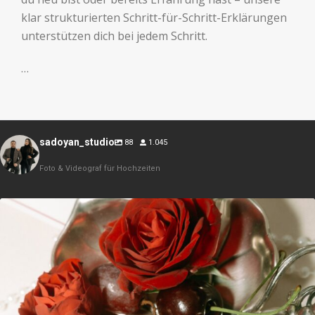
klar strukturierten Schritt-für-Schritt-Erklärungen
unterstützen dich bei jedem Schritt.
…
sadoyan_studio
88
1.045
Foto & Videograf für Hochzeiten