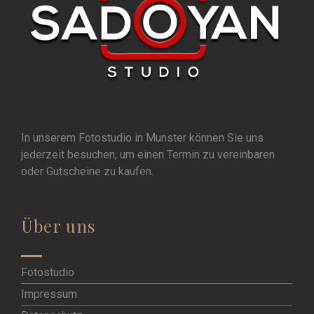
In unserem Fotostudio in Munster können Sie uns
jederzeit besuchen, um einen Termin zu vereinbaren
oder Gutscheine zu kaufen.
Über uns
Fotostudio
Impressum