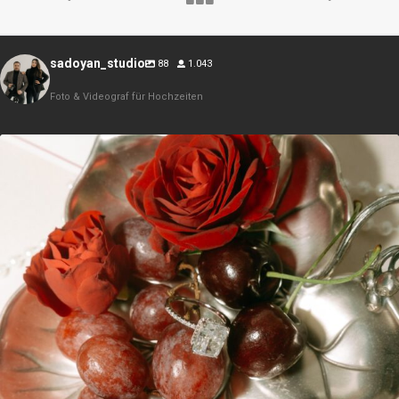
sadoyan_studio
88
1.043
Foto & Videograf für Hochzeiten