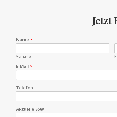
Jetzt
Name
*
Vorname
N
E-Mail
*
N
Telefon
a
m
e
A
N
Aktuelle SSW
k
a
t
c