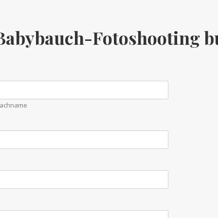
 Babybauch-Fotoshooting 
achname