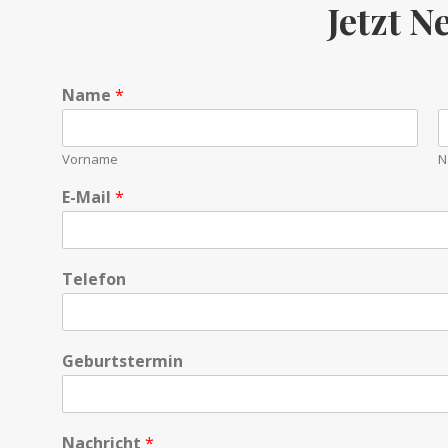
Jetzt 
Name
*
Vorname
N
E-Mail
*
Telefon
E
Geburtstermin
-
M
a
i
E
Nachricht
*